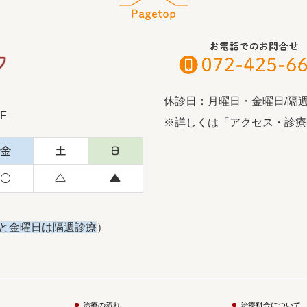
休診日：月曜日・金曜日/隔週
F
※詳しくは「アクセス・診療
金
土
日
○
△
▲
と金曜日は隔週診療
）
治療の流れ
治療料金について