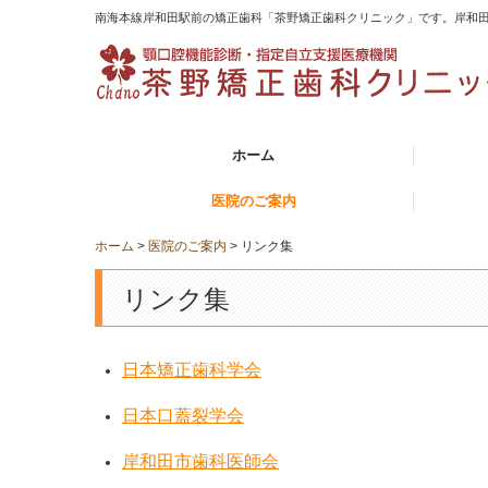
南海本線岸和田駅前の矯正歯科「茶野矯正歯科クリニック」です。岸和
ホーム
医院のご案内
子供の矯
中・高生
目立たな
不正咬合
リスク・
ホーム
医院のご案内
リンク集
医師の紹介
リンク集
リンク集
日本矯正歯科学会
日本口蓋裂学会
岸和田市歯科医師会