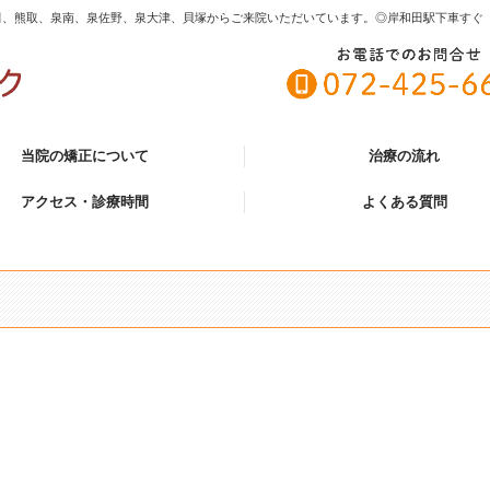
田、熊取、泉南、泉佐野、泉大津、貝塚からご来院いただいています。◎岸和田駅下車すぐ
当院の矯正について
治療の流れ
アクセス・診療時間
よくある質問
正
~成人の矯正
い矯正治療
の種類
副作用について