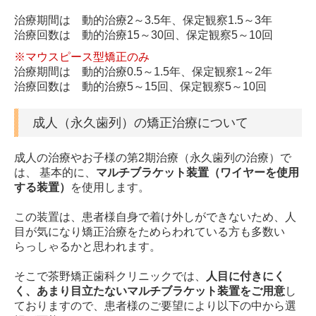
医院のご案内
治療期間は 動的治療2～3.5年、保定観察1.5～3年
治療回数は 動的治療15～30回、保定観察5～10回
医師の紹介
※マウスピース型矯正のみ
治療期間は 動的治療0.5～1.5年、保定観察1～2年
リンク集
治療回数は 動的治療5～15回、保定観察5～10回
アクセス・診療時間
成人（永久歯列）の矯正治療について
よくある質問
成人の治療やお子様の第2期治療（永久歯列の治療）で
お問い合わせ
は、 基本的に、
マルチブラケット装置（ワイヤーを使用
する装置）
を使用します。
この装置は、患者様自身で着け外しができないため、人
目が気になり矯正治療をためらわれている方も多数い
らっしゃるかと思われます。
そこで茶野矯正歯科クリニックでは、
人目に付きにく
く、あまり目立たないマルチブラケット装置をご用意
し
ておりますので、患者様のご要望により以下の中から選