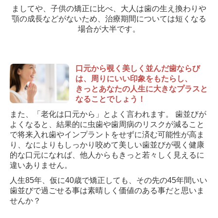
ましてや、子供の矯正に比べ、大人は歯の生え換わりや
顎の成長などがないため、治療期間については短くなる
場合が大半です。
口元から覗く美しく並んだ歯ならび
は、周りにいい印象をもたらし、
きっとあなたの人生に大きなプラスと
なることでしょう！
また、「老化は口元から」とよく言われます。 歯並びが
よくなると、結果的に虫歯や歯周病のリスクが減ること
で将来入れ歯やインプラントをせずに済む可能性が高ま
り、なによりもしっかり咬めて美しい歯並びが覗く健康
的な口元になれば、他人からもきっと若々しく見えるに
違いありません。
人生85年、仮に40歳で矯正しても、その先の45年間いい
歯並びで過ごせる事は素晴しく価値のある事だと思いま
せんか？