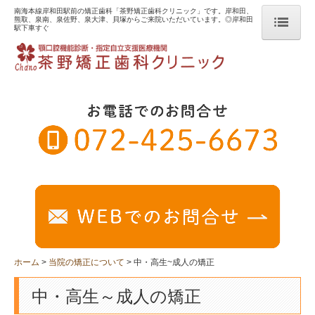
南海本線岸和田駅前の矯正歯科「茶野矯正歯科クリニック」です。岸和田、
熊取、泉南、泉佐野、泉大津、貝塚からご来院いただいています。◎岸和田
駅下車すぐ
ホーム
当院の矯正について
子供の矯正
中・高生~成人の矯正
目立たない矯正治療
不正咬合の種類
リスク・副作用について
ホーム
当院の矯正について
中・高生~成人の矯正
治療の流れ
中・高生～成人の矯正
治療料金について