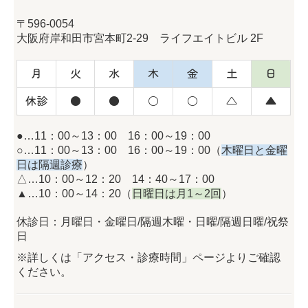
〒596-0054
大阪府岸和田市宮本町2-29 ライフエイトビル 2F
月
火
水
木
金
土
日
休診
●
●
○
○
△
▲
●…11：00～13：00 16：00～19：00
○…11：00～13：00 16：00～19：00（
木曜日と金曜
日は隔週診療
）
△…10：00～12：20 14：40～17：00
▲…10：00～14：20（
日曜日は月1～2回
）
休診日：月曜日・金曜日/隔週木曜・日曜/隔週日曜/祝祭
日
※詳しくは「アクセス・診療時間」ページよりご確認
ください。