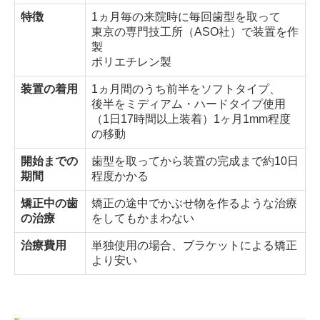
特徴
1ヵ月毎の来院時に毎回歯型を取って
東京の専門技工所（ASO社）で装置を作
製
ポリエチレン製
装置の着用
1ヵ月間のうち前半をソフトタイプ、
後半をミディアム・ハードタイプ使用
（1日17時間以上装着）1ヶ月1mm程度
の移動
開始までの
歯型を取ってから装置の完成まで約10日
期間
程度かかる
矯正中の歯
矯正の途中でかぶせ物を作るような治療
の治療
をしてもかまわない
治療費用
単独使用の場合、ブラケットによる矯正
より安い