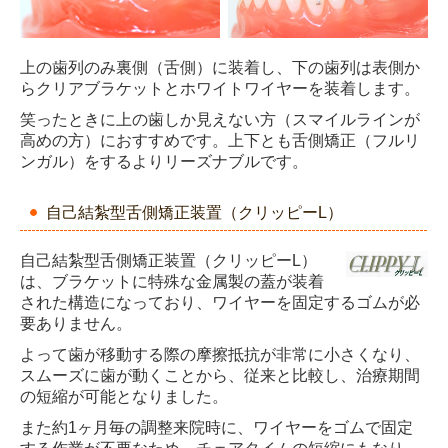
上の歯列のみ裏側（舌側）に装着し、下の歯列は表側か
らクリアブラケットとホワイトワイヤーを装着します。
笑ったときに上の歯しか見えない方（スマイルラインが
高めの方）におすすめです。上下とも舌側矯正（フルリ
ンガル）をするよりリーズナブルです。
自己結紮型舌側矯正装置（クリッピーL）
自己結紮型舌側矯正装置（クリッピーL）
は、ブラケットに特殊な金属製の蓋が装着
された構造になっており、ワイヤーを固定するゴムが必
要ありません。
よって歯が移動する際の摩擦抵抗が非常に小さくなり、
スムーズに歯が動くことから、従来と比較し、治療期間
の短縮が可能となりました。
また約1ヶ月毎の調整来院時に、ワイヤーをゴムで固定