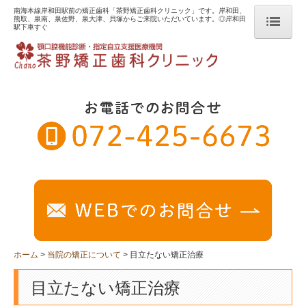
南海本線岸和田駅前の矯正歯科「茶野矯正歯科クリニック」です。岸和田、
熊取、泉南、泉佐野、泉大津、貝塚からご来院いただいています。◎岸和田
駅下車すぐ
ホーム
当院の矯正について
子供の矯正
中・高生~成人の矯正
目立たない矯正治療
不正咬合の種類
リスク・副作用について
ホーム
当院の矯正について
目立たない矯正治療
治療の流れ
目立たない矯正治療
治療料金について