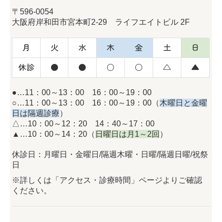
〒596-0054
大阪府岸和田市宮本町2-29 ライフエイトビル 2F
月
火
水
木
金
土
日
休診
●
●
○
○
△
▲
●…11：00～13：00 16：00～19：00
○…11：00～13：00 16：00～19：00（
木曜日と金曜
日は隔週診療
）
△…10：00～12：20 14：40～17：00
▲…10：00～14：20（
日曜日は月1～2回
）
休診日：月曜日・金曜日/隔週木曜・日曜/隔週日曜/祝祭
日
※詳しくは「アクセス・診療時間」ページよりご確認
ください。