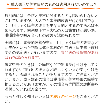
成人矯正や美容目的のものは適用されないのでは？
原則的には、予防と美容に関するものは認められないと
されていますが、大人でも審美的改善だけが目的でな
く、咀しゃく障害の改善を主な目的とするのであれば認
められます。歯列矯正する大抵の人は歯並びが悪い為、
咀嚼障害や噛み合わせの改善が認められます。
実際には、審美的改善が主か、咀しゃく障害の改善など
が主かといった判断は矯正歯科の担当医（日本矯正歯科
学会の認定医）が行いますので、
専門医の診断書があれ
ば99％認められます。
確定申告のときは、公民館などで出張受け付けをしてく
れますが、市役所の役人など詳しくない人が受け付けを
すると、否認されることがありますので、ご注意くださ
い。また、成人矯正の場合は税務署が美容整形の範疇で
捉えることがありますが、その場合も専門医の診断書を
添付していれば万全です。
もっと詳しく知りたい人は
国税庁のページ
をご覧くださ
い。