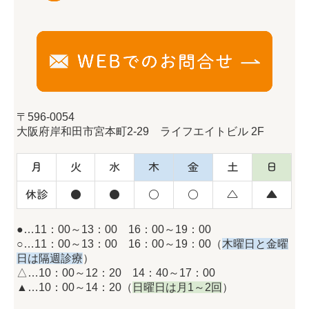
〒596-0054
大阪府岸和田市宮本町2-29 ライフエイトビル 2F
月
火
水
木
金
土
日
休診
●
●
○
○
△
▲
●…11：00～13：00 16：00～19：00
○…11：00～13：00 16：00～19：00（
木曜日と金曜
日は隔週診療
）
△…10：00～12：20 14：40～17：00
▲…10：00～14：20（
日曜日は月1～2回
）