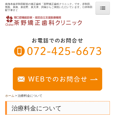
南海本線岸和田駅前の矯正歯科「茶野矯正歯科クリニック」です。岸和田、
熊取、泉南、泉佐野、泉大津、貝塚からご来院いただいています。◎岸和田
駅下車すぐ
ホーム
当院の矯正について
子供の矯正
中・高生~成人の矯正
目立たない矯正治療
不正咬合の種類
リスク・副作用について
ホーム
治療料金について
治療の流れ
治療料金について
治療料金について